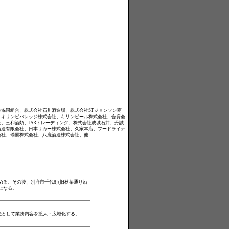
）
協同組合、株式会社石川酒造場、株式会社STジョンソン商
、キリンビバレッジ株式会社、キリンビール株式会社、合資会
、三和酒類、JSRトレーディング、株式会社成城石井、丹誠
酒造有限会社、日本リカー株式会社、久家本店、フードライナ
会社、瑞鷹株式会社、八鹿酒造株式会社、他
始める。その後、別府市千代町(旧秋葉通り沿
になる。
先として業務内容を拡大・広域化する。