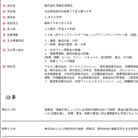
会社名
株式会社 高橋正現商店
所在地
大分県別府市石垣東三丁目３番４６号
資本金
１,８００万円
会社設立
昭和２５年２月２８日
売上高
２０億円（平成１６年度）
従業員数
１４名（内ワインアドバイザー 5名, シニアワインアドバイザー 1名 在籍
主な事業内容
１：酒類・食品の卸・小売
２：味噌・醤油の製造・卸・小売
主な取り組み
１：大分ワイン博覧会の実施
２：業務用酒類、飲料試飲会の実施
(清酒、焼酎、ビール、ワイン、リキュール、清涼飲料、食品、その他)
３：各種イベントの後援
特約店
アルカン株式会社、ヴーヴクリコジャパン、老松酒造株式会社、沖縄県酒造
会、株式会社八田、株式会社三宅本店、萱島酒造有限会社、ガロジャパン
社赤嶺酒造場、小岩井乳業株式会社、小正醸造株式会社、薩摩酒造株式会社
酒類、中国醸造株式会社、月山酒造株式会社、有限会社中野酒造、二階堂
ー、藤居商店株式会社、伏見ワインビジネスカンパニー、ぶんご銘醸株式
明治４３年
創業者・高橋正現(しょうげん)が別府市南町(旧)にて味噌・醤油の販売を
い)に店舗を移し、味噌・醤油・食酢の製造に併せ酒類販売も手掛けるよう
昭和２５年
株式会社となり別府市内の旅館・料飲店、県内各地の酒販店等を主な得意