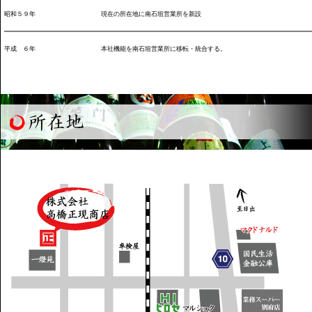
昭和５９年
現在の所在地に南石垣営業所を新設
平成 ６年
本社機能を南石垣営業所に移転・統合する。